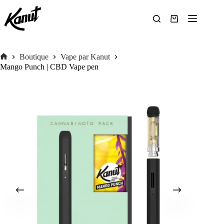
Passer
au
contenu
Panier
d’achat
Boutique
Vape par Kanut
Accueil
Mango Punch | CBD Vape pen