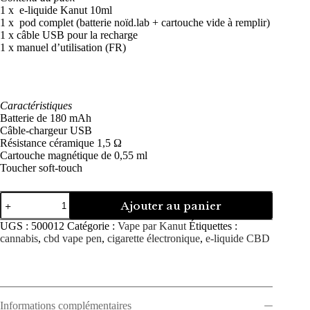
1 x e-liquide Kanut 10ml
1 x pod complet (batterie noïd.lab + cartouche vide à remplir)
1 x câble USB pour la recharge
1 x manuel d’utilisation (FR)
Caractéristiques
Batterie de 180 mAh
Câble-chargeur USB
Résistance céramique 1,5 Ω
Cartouche magnétique de 0,55 ml
Toucher soft-touch
quantité
Ajouter au panier
de
Mango
UGS :
500012
Catégorie :
Vape par Kanut
Étiquettes :
Punch
cannabis
,
cbd vape pen
,
cigarette électronique
,
e-liquide CBD
|
CBD
Vape
pen
Informations complémentaires