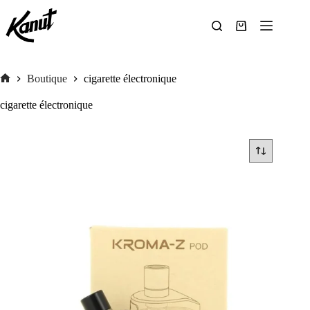
Passer
au
contenu
Panier
d’achat
Boutique
cigarette électronique
Accueil
cigarette électronique