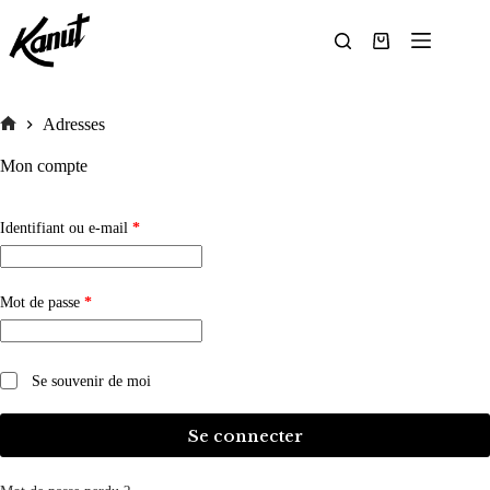
Passer
au
contenu
Panier
d’achat
Adresses
Accueil
Mon compte
Obligatoire
Identifiant ou e-mail
*
Obligatoire
Mot de passe
*
Se souvenir de moi
Se connecter