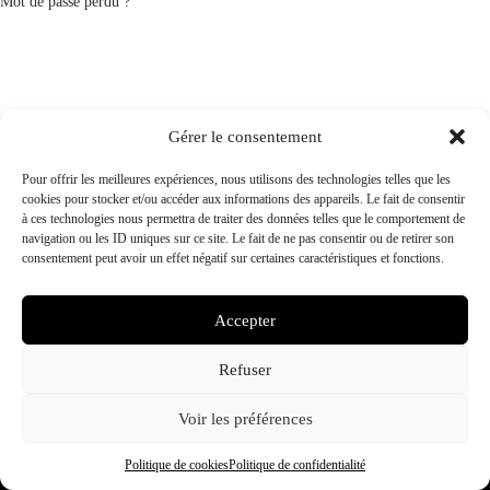
Mot de passe perdu ?
Gérer le consentement
Pour offrir les meilleures expériences, nous utilisons des technologies telles que les
cookies pour stocker et/ou accéder aux informations des appareils. Le fait de consentir
à ces technologies nous permettra de traiter des données telles que le comportement de
navigation ou les ID uniques sur ce site. Le fait de ne pas consentir ou de retirer son
consentement peut avoir un effet négatif sur certaines caractéristiques et fonctions.
Accepter
CGVU
Mentions légales
Refuser
Politique de confidentialité
Politique de cookies (UE)
Voir les préférences
© Kanut | High quality organic indoor CBD | Made in
Politique de cookies
Politique de confidentialité
Switzerland 2026