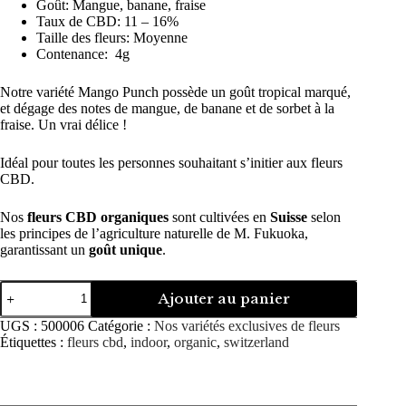
Goût: Mangue, banane, fraise
Taux de CBD: 11 – 16%
Taille des fleurs: Moyenne
Contenance: 4g
Notre variété Mango Punch possède un goût tropical marqué,
et dégage des notes de mangue, de banane et de sorbet à la
fraise. Un vrai délice !
Idéal pour toutes les personnes souhaitant s’initier aux fleurs
CBD.
Nos
fleurs CBD organiques
sont cultivées en
Suisse
selon
les principes de l’agriculture naturelle de M. Fukuoka,
garantissant un
goût unique
.
quantité
Ajouter au panier
de
Mango
UGS :
500006
Catégorie :
Nos variétés exclusives de fleurs
Punch
Étiquettes :
fleurs cbd
,
indoor
,
organic
,
switzerland
|
Fleurs
CBD