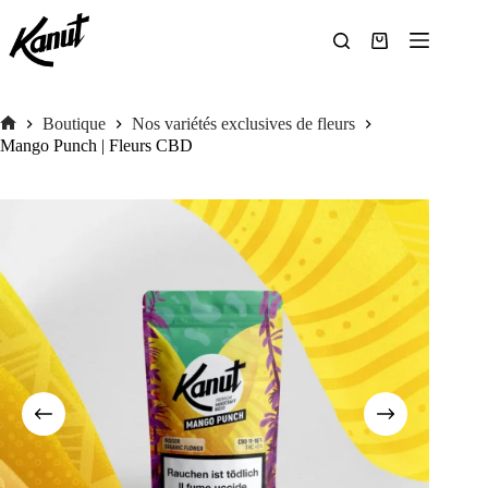
Passer
au
contenu
Panier
d’achat
Boutique
Nos variétés exclusives de fleurs
Accueil
Mango Punch | Fleurs CBD