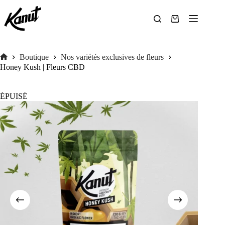
Passer
au
contenu
Panier
d’achat
Boutique
Nos variétés exclusives de fleurs
Accueil
Honey Kush | Fleurs CBD
ÉPUISÉ