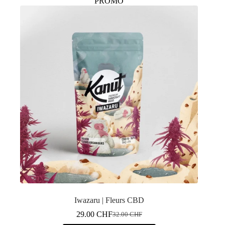
PROMO
Iwazaru | Fleurs CBD
29.00
CHF
32.00
CHF
Le
Le